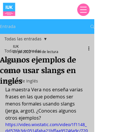
Entrada
Todas las entradas
IUK
Todas las entradas
29 jul 2022
1 min de lectura
Algunos ejemplos de
Consejos
como usar slangs en
App IUK
inglés
Niveles de Inglés
La maestra Vera nos enseña varias 
frases en las que podemos ser 
menos formales usando slangs 
(jerga, argot). ¿Conoces algunos 
otros ejemplos?
https://video.wixstatic.com/video/1f1148_
dd576b3dc0514faba21bffaa95746a9c/720