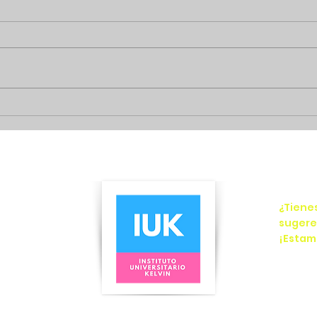
CONSEJOS DE INGLÉS DE
Algu
NEGOCIOS
usar
¿Tiene
elvin
sugere
x
¡Estamo
76