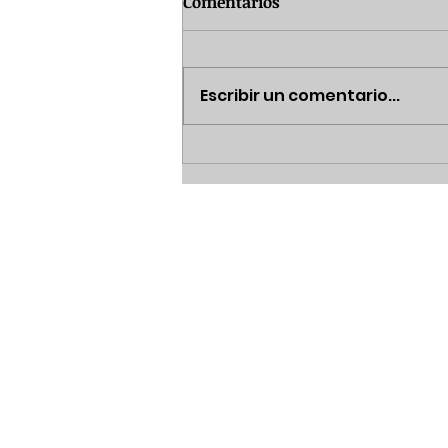
Comentarios
Escribir un comentario...
Consejos de Gramática y
Vocabulario: En el trabajo,
adjetivos, preguntas en
presente simple.
Instituto Universitario K
Correo:
contacto@iuk.m
Teléfono:
(+52) 8117 062 5