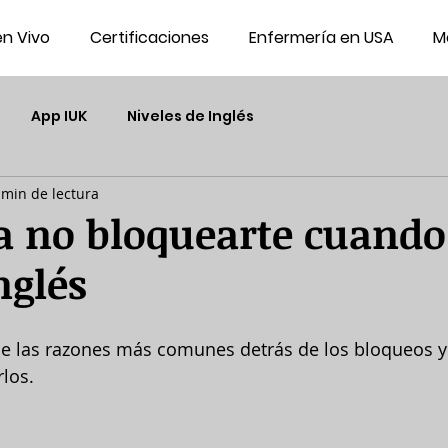
en Vivo
Certificaciones
Enfermería en USA
M
App IUK
Niveles de Inglés
 min de lectura
a no bloquearte cuando
nglés
de las razones más comunes detrás de los bloqueos y
los. 