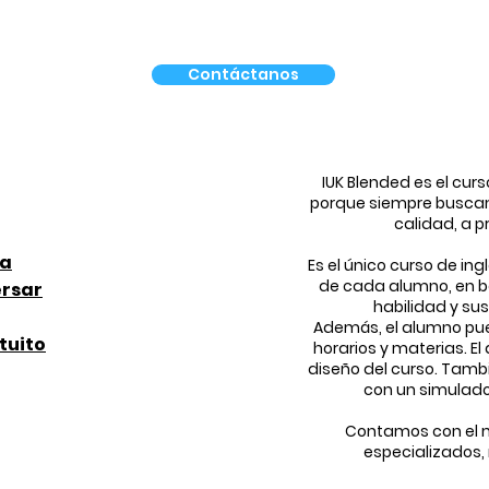
Contáctanos
IUK Blended es el curs
porque siempre buscam
calidad, a p
ea
Es el único curso de in
de cada alumno, en b
ersar
habilidad y su
Además, el alumno pu
tuito
horarios y materias. E
diseño del curso. Tambi
con un simulado
Contamos con el 
especializados, 