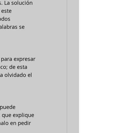
s. La solución 
 este 
odos 
alabras se 
 para expresar 
co; de esta 
a olvidado el 
 puede 
, que explique 
alo en pedir 