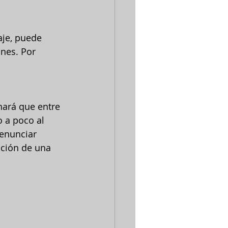
aje, puede 
nes. Por 
hará que entre 
 a poco al 
enunciar 
ación de una 