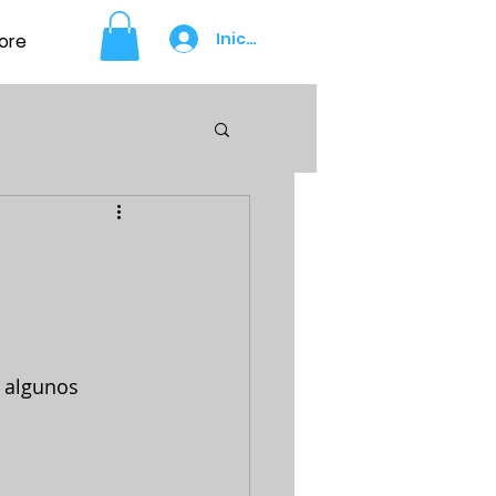
Iniciar sesión
ore
 algunos 