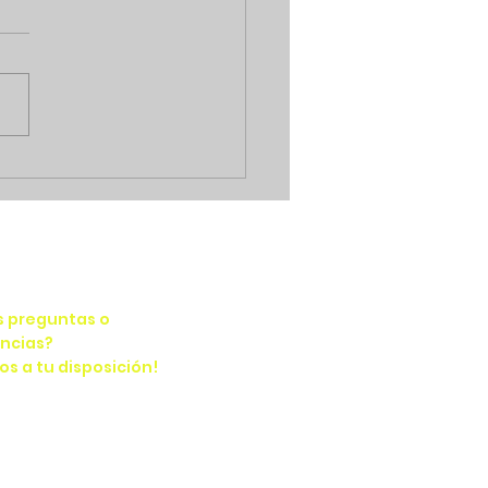
nos ejemplos de como
 slangs en inglés
s preguntas o
ncias?
s a tu disposición!