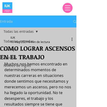
Entrada
Todas las entradas
IUK
Todas las entradas
10 may 2021
6 min de lectura
COMO LOGRAR ASCENSOS
Consejos
EN EL TRABAJO
App IUK
Muchos nos hemos encontrado en 
Niveles de Inglés
determinados momentos de 
nuestras carreras en situaciones 
donde sentimos que necesitamos y 
merecemos un ascenso, pero no nos 
ha llegado la oportunidad. No te 
desesperes, el trabajo y los 
resultados siempre se tiene que 