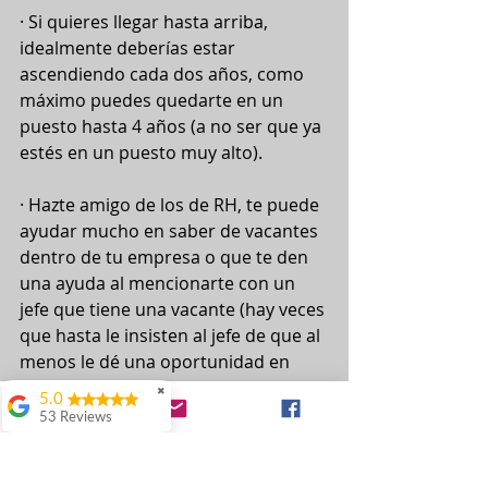
· Si quieres llegar hasta arriba, 
idealmente deberías estar 
ascendiendo cada dos años, como 
máximo puedes quedarte en un 
puesto hasta 4 años (a no ser que ya 
estés en un puesto muy alto).
· Hazte amigo de los de RH, te puede 
ayudar mucho en saber de vacantes 
dentro de tu empresa o que te den 
una ayuda al mencionarte con un 
jefe que tiene una vacante (hay veces 
que hasta le insisten al jefe de que al 
menos le dé una oportunidad en 
una entrevista).
✖
5.0
53 Reviews
· También es muy importante que te 
julieta gutierrez
conozcan todos 
El mejor curso de